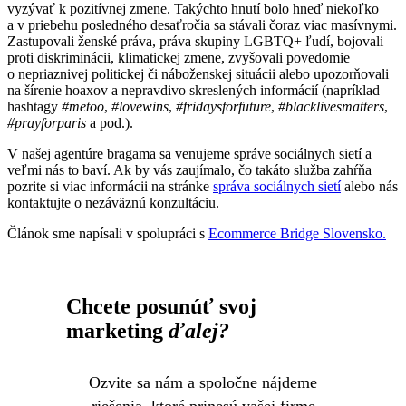
vyzývať k pozitívnej zmene. Takýchto hnutí bolo hneď niekoľko
a v priebehu posledného desaťročia sa stávali čoraz viac masívnymi.
Zastupovali ženské práva, práva skupiny LGBTQ+ ľudí, bojovali
proti diskriminácii, klimatickej zmene, zvyšovali povedomie
o nepriaznivej politickej či náboženskej situácii alebo upozorňovali
na šírenie hoaxov a nepravdivo skreslených informácií (napríklad
hashtagy
#metoo
,
#lovewins
,
#fridaysforfuture
,
#blacklivesmatters
,
#prayforparis
a pod.).
V našej agentúre bragama sa venujeme správe sociálnych sietí a
veľmi nás to baví. Ak by vás zaujímalo, čo takáto služba zahŕňa
pozrite si viac informácii na stránke
správa sociálnych sietí
alebo nás
kontaktujte o nezáväznú konzultáciu.
Článok sme napísali v spolupráci s
Ecommerce Bridge Slovensko.
Chcete posunúť svoj
marketing
ďalej?
Ozvite sa nám a spoločne nájdeme