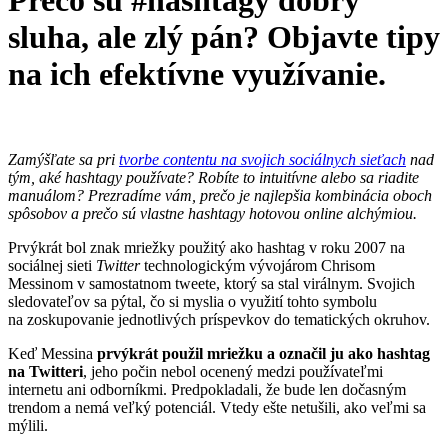
sluha, ale zlý pán? Objavte tipy
na ich efektívne využívanie.
Zamýšľate sa pri
tvorbe contentu na svojich sociálnych sieťach
nad
tým, aké hashtagy používate? Robíte to intuitívne alebo sa riadite
manuálom? Prezradíme vám, prečo je najlepšia kombinácia oboch
spôsobov a prečo sú vlastne hashtagy hotovou online alchýmiou.
Prvýkrát bol znak mriežky použitý ako hashtag v roku 2007 na
sociálnej sieti
Twitter
technologickým vývojárom Chrisom
Messinom v samostatnom tweete, ktorý sa stal virálnym. Svojich
sledovateľov sa pýtal, čo si myslia o využití tohto symbolu
na zoskupovanie jednotlivých príspevkov do tematických okruhov.
Keď Messina
prvýkrát použil mriežku a označil ju ako hashtag
na Twitteri
, jeho počin nebol ocenený medzi používateľmi
internetu ani odborníkmi. Predpokladali, že bude len dočasným
trendom a nemá veľký potenciál. Vtedy ešte netušili, ako veľmi sa
mýlili.