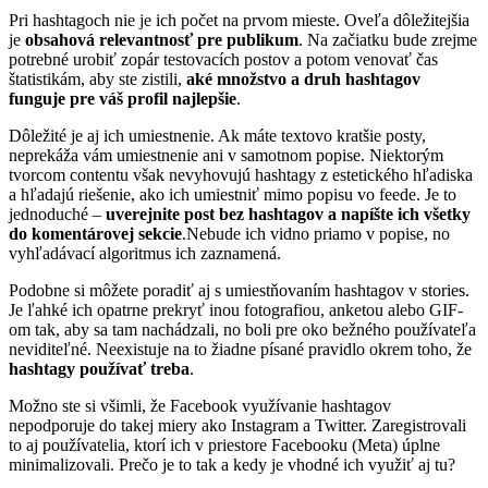
Pri hashtagoch nie je ich počet na prvom mieste. Oveľa dôležitejšia
je
obsahová relevantnosť pre publikum
. Na začiatku bude zrejme
potrebné urobiť zopár testovacích postov a potom venovať čas
štatistikám, aby ste zistili,
aké množstvo a druh hashtagov
funguje pre váš profil najlepšie
.
Dôležité je aj ich umiestnenie. Ak máte textovo kratšie posty,
neprekáža vám umiestnenie ani v samotnom popise. Niektorým
tvorcom contentu však nevyhovujú hashtagy z estetického hľadiska
a hľadajú riešenie, ako ich umiestniť mimo popisu vo feede. Je to
jednoduché –
uverejnite post bez hashtagov a napíšte ich všetky
do komentárovej sekcie
.Nebude ich vidno priamo v popise, no
vyhľadávací algoritmus ich zaznamená.
Podobne si môžete poradiť aj s umiestňovaním hashtagov v stories.
Je ľahké ich opatrne prekryť inou fotografiou, anketou alebo GIF-
om tak, aby sa tam nachádzali, no boli pre oko bežného používateľa
neviditeľné. Neexistuje na to žiadne písané pravidlo okrem toho, že
hashtagy používať treba
.
Možno ste si všimli, že Facebook využívanie hashtagov
nepodporuje do takej miery ako Instagram a Twitter. Zaregistrovali
to aj používatelia, ktorí ich v priestore Facebooku (Meta) úplne
minimalizovali. Prečo je to tak a kedy je vhodné ich využiť aj tu?