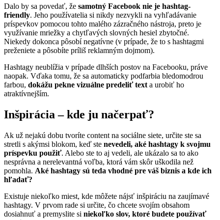
Dalo by sa povedať, že
samotný Facebook nie je hashtag-
friendly
. Jeho používatelia si nikdy nezvykli na vyhľadávanie
príspevkov pomocou tohto malého zázračného nástroja, preto je
využívanie mriežky a chytľavých slovných hesiel zbytočné.
Niekedy dokonca pôsobí negatívne (v prípade, že to s hashtagmi
preženiete a pôsobíte príliš reklamným dojmom).
Hashtagy neublížia v prípade dlhších postov na Facebooku, práve
naopak. Vďaka tomu, že sa automaticky podfarbia bledomodrou
farbou,
dokážu pekne vizuálne predeliť text
a urobiť ho
atraktívnejším.
Inšpirácia – kde ju načerpať?
Ak už nejakú dobu tvoríte content na sociálne siete, určite ste sa
stretli s akýmsi blokom, keď ste
nevedeli, aké hashtagy k svojmu
príspevku použiť
. Alebo ste to aj vedeli, ale ukázalo sa to ako
nesprávna a nerelevantná voľba, ktorá vám skôr uškodila než
pomohla.
Aké hashtagy sú teda vhodné pre váš biznis a kde ich
hľadať?
Existuje niekoľko miest, kde môžete nájsť inšpiráciu na zaujímavé
hashtagy. V prvom rade si určite, čo chcete svojím obsahom
dosiahnuť a premyslite si
niekoľko slov, ktoré budete používať