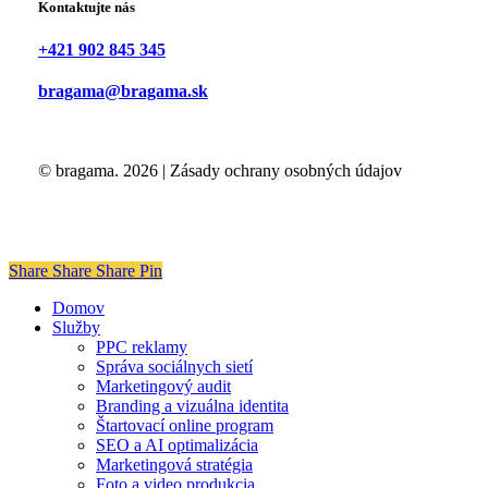
Kontaktujte nás
+421 902 845 345
bragama@bragama.sk
© bragama.
2026
|
Zásady ochrany osobných údajov
Share
Share
Share
Share
Pin
Close
Domov
Menu
Služby
PPC reklamy
Správa sociálnych sietí
Marketingový audit
Branding a vizuálna identita
Štartovací online program
SEO a AI optimalizácia
Marketingová stratégia
Foto a video produkcia