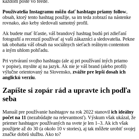
každom poste vo feede.
Používatelia Instagramu môžu dať hashtagu priamy follow
,
obsah, ktorý tento hashtag použije, sa im teda zobrazí na nástenke
rovnako, ako keby sledovali samotný profil.
Ak budete mať šťastie, váš brandový hashtag budú pri zdieľaní
fotografií a recenzií používať aj vaši zákazníci a sledovatelia. Pekne
tak obohatia váš obsah na sociálnych sieťach reálnym contentom
a iným uhlom pohľadu.
Pri vytváraní svojho hashtagu (ale aj pri používaní iných priamo
v popise), myslite aj na jazyk. Ak nie je váš brand (alebo profil)
výlučne orientovaný na Slovensko,
zvážte pre lepší dosah ich
anglickú verziu
.
Zapíšte si zopár rád a upravte ich podľa
seba
Manuál pre používanie hashtagov na rok 2022 stanovil
ich ideálny
počet na 11
(nezabúdajte na relevantnosť). Výskum však ukázal, že
priemer hashtagov používaných na svete je len 1–3. Ak ich však
použijete až do 30 (a okolo 10 v stories), aj tak môžete urobiť svojej
značke dobrú službu. Ako to?