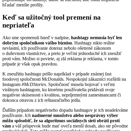
hľadať menšie profily.
Keď sa užitočný tool premení na
nepriateľa
Ako sme spomenuli hneď v nadpise,
hashtagy nemusia byť len
dobrým spoločníkom vášho biznisu
. Hashtagy nikto reálne
nevlastní, ich používanie doteraz nebolo ošetrené zákonom
o duševnom vlastníctve, a preto je veľmi jednoduché ich zneužiť
proti vám. Možno si poviete, aj zlá reklama je reklama, v tomto
prípade je však opak pravdou.
K zneužitiu hashtagu prišlo napríklad v prípade známej fast
foodovej spoločnosti McDonalds. Nespokojní zákazníci rozšírili na
Instagram
#McDStories
. Spoločnosť musela bojovať s veľmi
virálnym hashtagom, ku ktorému používatelia pridávali svoje
negatívne skúsenosti s kvalitou, nepríjemnými zamestnancami či
dokonca otravou z ich reštauračného jedla.
Ďalším prípadom negatívneho dopadu hashtagov je ich neadekvátne
používanie. Ich
nadmerné množstvo alebo nesprávny výber
môžu spôsobiť, že sa algoritmus sociálnych sietí obráti proti
vám
a váš príspevok bude mať oveľa menší dosah, ako ste pôvodne