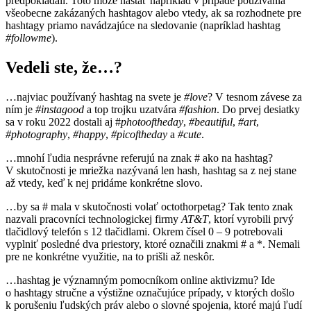
predpokladali. Toto môže nastať napríklad v prípade používania
všeobecne zakázaných hashtagov alebo vtedy, ak sa rozhodnete pre
hashtagy priamo navádzajúce na sledovanie (napríklad hashtag
#followme
).
Vedeli ste, že…?
…najviac používaný hashtag na svete je
#love
? V tesnom závese za
ním je
#instagood
a top trojku uzatvára
#fashion
. Do prvej desiatky
sa v roku 2022 dostali aj #
photooftheday
,
#beautiful
,
#art
,
#photography
,
#happy
,
#picoftheday
a
#cute
.
…mnohí ľudia nesprávne referujú na znak # ako na hashtag?
V skutočnosti je mriežka nazývaná len hash, hashtag sa z nej stane
až vtedy, keď k nej pridáme konkrétne slovo.
…by sa # mala v skutočnosti volať octothorpetag? Tak tento znak
nazvali pracovníci technologickej firmy
AT&T
, ktorí vyrobili prvý
tlačidlový telefón s 12 tlačidlami. Okrem čísel 0 – 9 potrebovali
vyplniť posledné dva priestory, ktoré označili znakmi # a *. Nemali
pre ne konkrétne využitie, na to prišli až neskôr.
…hashtag je významným pomocníkom online aktivizmu? Ide
o hashtagy stručne a výstižne označujúce prípady, v ktorých došlo
k porušeniu ľudských práv alebo o slovné spojenia, ktoré majú ľudí