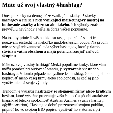
Máte už svoj vlastný #hashtag?
Dnes prakticky na dennej báze vznikajú desiatky až stovky
hashtagov a stal sa z nich
vynikajúci marketingový nástroj na
budovanie značky a biznisu ako takého
. Ich výhody značne
prevyšujú nevýhody a tešia sa čoraz väčšej popularite.
Na to, aby priniesli vášmu biznisu rast, je potrebné sa pri ich
používaní sústrediť na niekoľko najdôležitejších bodov. Na prvom
mieste stojí relevantnosť, teda výber hashtagov, ktoré
priamo
súvisia s vaším obsahom a majú potenciál zaujať cieľovú
skupinu
.
Máte už svoj vlastný hashtag? Medzi populárne kroky, ktoré vám
môžu pomôcť pri budovaní brandu, je
vytvorenie vlastného
hashtagu
. V tomto prípade nemyslíme len hashtag, čo bude priamo
kopírovať meno vašej firmy alebo spoločnosti, aj keď aj jeho
využívanie má svoje výhody.
Trendom je
využitie hashtagov so sloganom firmy alebo krátkym
heslom
, ktoré výstižne prezentuje vašu činnosť a pôsobí atraktívne
(napríklad letecká spoločnosť Austrian Airlines využíva hashtag
#flylikeAustrian
). Hashtag je dobré prezentovať svojmu publiku,
pripnúť ho vo svojom BIO popise, využívať ho v stories a pri