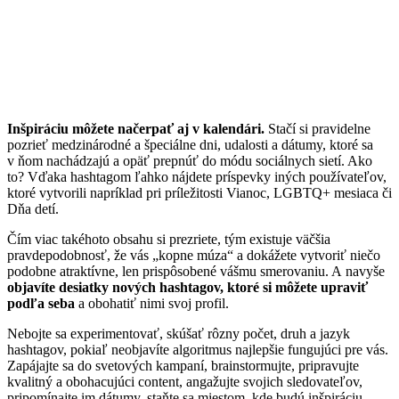
Inšpiráciu môžete načerpať aj v kalendári.
Stačí si pravidelne
pozrieť medzinárodné a špeciálne dni, udalosti a dátumy, ktoré sa
v ňom nachádzajú a opäť prepnúť do módu sociálnych sietí. Ako
to? Vďaka hashtagom ľahko nájdete príspevky iných používateľov,
ktoré vytvorili napríklad pri príležitosti Vianoc, LGBTQ+ mesiaca či
Dňa detí.
Čím viac takéhoto obsahu si prezriete, tým existuje väčšia
pravdepodobnosť, že vás „kopne múza“ a dokážete vytvoriť niečo
podobne atraktívne, len prispôsobené vášmu smerovaniu. A navyše
objavíte desiatky nových hashtagov, ktoré si môžete upraviť
podľa seba
a obohatiť nimi svoj profil.
Nebojte sa experimentovať, skúšať rôzny počet, druh a jazyk
hashtagov, pokiaľ neobjavíte algoritmus najlepšie fungujúci pre vás.
Zapájajte sa do svetových kampaní, brainstormujte, pripravujte
kvalitný a obohacujúci content, angažujte svojich sledovateľov,
pripomínajte im dátumy, staňte sa miestom, kde budú inšpiráciu