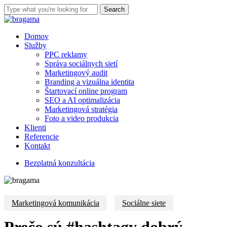
Skip
Search
to
Close
main
Search
content
Menu
Domov
Služby
PPC reklamy
Správa sociálnych sietí
Marketingový audit
Branding a vizuálna identita
Štartovací online program
SEO a AI optimalizácia
Marketingová stratégia
Foto a video produkcia
Klienti
Referencie
Kontakt
B
e
z
p
l
a
t
n
á
k
o
n
z
u
l
t
á
c
i
a
Marketingová komunikácia
Sociálne siete
Prečo sú #hashtagy dobrý