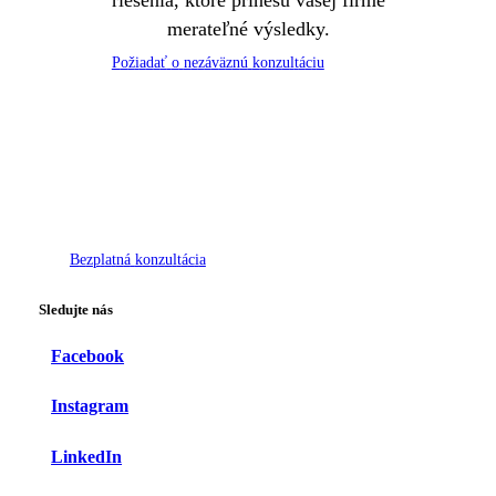
riešenia, ktoré prinesú vašej firme
merateľné výsledky.
P
o
ž
i
a
d
a
ť
o
n
e
z
á
v
ä
z
n
ú
k
o
n
z
u
l
t
á
c
i
u
B
e
z
p
l
a
t
n
á
k
o
n
z
u
l
t
á
c
i
a
Sledujte nás
Facebook
Instagram
LinkedIn